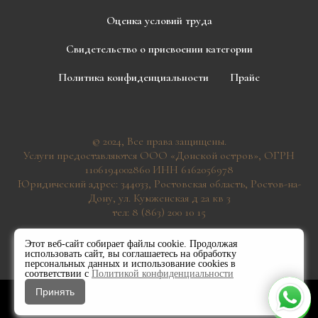
Оценка условий труда
Свидетельство о присвоении категории
Политика конфиденциальности
Прайс
© 2024, Все права защищены.
Услуги предоставляются ООО «Донской остров», ОГРН
1106194002860 ИНН 6162056978
Юридический адрес: 344033, Ростовская область, Ростов-на-
Дону, ул. Кумженская д 2а кв 3
тел: 8 (863) 200 10 15
Этот веб-сайт собирает файлы cookie. Продолжая
использовать сайт, вы соглашаетесь на обработку
персональных данных и использование cookies в
соответствии с
Политикой конфиденциальности
Принять
Don Ostrov
All rights reserved
LLC.